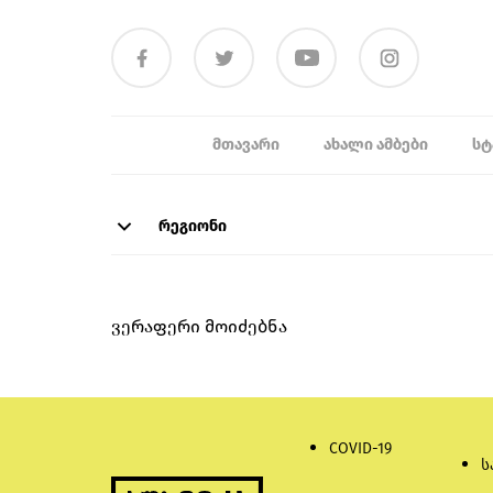
ᲛᲗᲐᲕᲐᲠᲘ
ᲐᲮᲐᲚᲘ ᲐᲛᲑᲔᲑᲘ
ᲡᲢ
რეგიონი
ვერაფერი მოიძებნა
COVID-19
ს