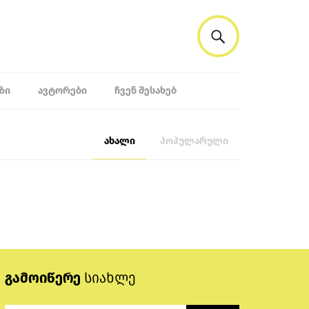
ᲖᲘ
ᲐᲕᲢᲝᲠᲔᲑᲘ
ᲩᲕᲔᲜ ᲨᲔᲡᲐᲮᲔᲑ
ახალი
პოპულარული
გამოიწერე
სიახლე