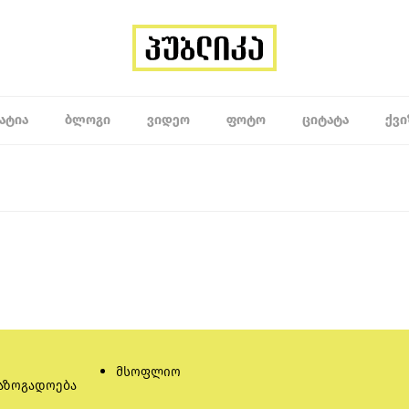
ᲐᲢᲘᲐ
ᲑᲚᲝᲒᲘ
ᲕᲘᲓᲔᲝ
ᲤᲝᲢᲝ
ᲪᲘᲢᲐᲢᲐ
ᲥᲕᲘ
მსოფლიო
აზოგადოება