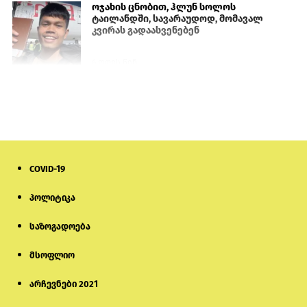
ოჯახის ცნობით, ჰლუნ სოლოს
ტაილანდში, სავარაუდოდ, მომავალ
კვირას გადაასვენებენ
6 დღის წინ
პროკურატურამ გია ბარამიძის
განცხადებებზე სამშობლოს ღალატის
და საბოტაჟის მუხლებით გამოძიება
დაიწყო
18 საათის წინ
COVID-19
მიქანაძე: სტუდენტი მობილობით
კერძო უნივერსიტეტში თუ გადადის,
დაფინანსება აღარ ექნება
პოლიტიკა
საზოგადოება
6 დღის წინ
მსოფლიო
ნიკოლ ფაშინიანის ცოლს, ანნა
აკობიანს მოკვლით დაემუქრნენ —
სომხეთში გამოძიება დაიწყო
არჩევნები 2021