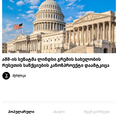
აშშ-ის სენატმა ლინდსი გრემის სახელობის
რუსეთის სანქციების კანონპროექტი დაამტკიცა
პუბლიკა
პოპულარული
ახალი
ჩვენ გირჩევთ