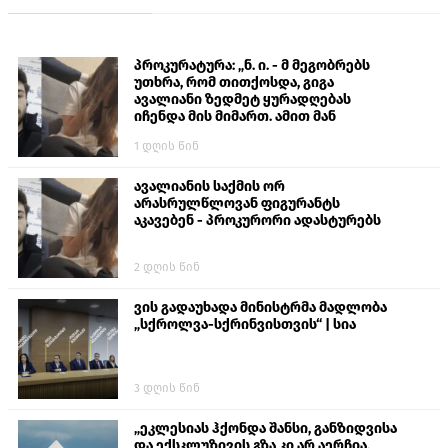
პროკურატურა: „ნ. ი. - მ მეგობრებს
უთხრა, რომ თითქოსდა, გიგა
ავალიანი ზედმეტ ყურადღებას
იჩენდა მის მიმართ. ამით მან
ალექსანდრე გაბაშვილი წააქეზა,
1 დღის წინ
თავს დასხმოდა გიგა ავალიანს“
ავალიანის საქმის ორ
არასრულწლოვან ფიგურანტს
აკავებენ - პროკურორი ადასტურებს
2 დღის წინ
ვის გადაუხადა მინისტრმა მადლობა
„სქროლვა-სქრინვისთვის“ | სია
3 დღის წინ
„ეკლესიას ჰქონდა შანსი, განზიდვისა
და ექსკლუზივის გზა კი არ აერჩია,