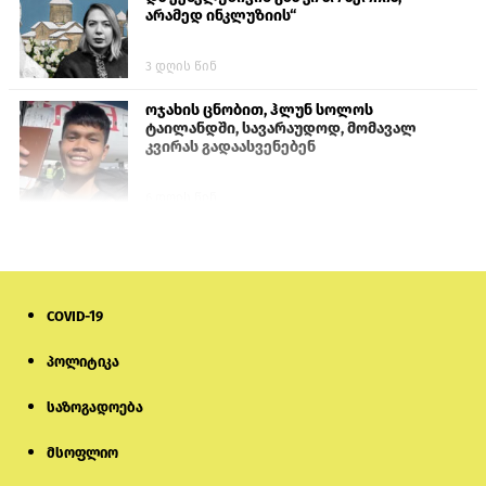
არამედ ინკლუზიის“
3 დღის წინ
ოჯახის ცნობით, ჰლუნ სოლოს
ტაილანდში, სავარაუდოდ, მომავალ
კვირას გადაასვენებენ
6 დღის წინ
პროკურატურამ გია ბარამიძის
განცხადებებზე სამშობლოს ღალატის
და საბოტაჟის მუხლებით გამოძიება
დაიწყო
COVID-19
23 საათის წინ
პოლიტიკა
მიქანაძე: სტუდენტი მობილობით
კერძო უნივერსიტეტში თუ გადადის,
საზოგადოება
დაფინანსება აღარ ექნება
მსოფლიო
6 დღის წინ