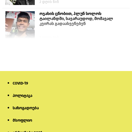
2 დღის წინ
ოჯახის ცნობით, ჰლუნ სოლოს
ტაილანდში, სავარაუდოდ, მომავალ
კვირას გადაასვენებენ
5 დღის წინ
სემეკმა ელექტროენერგიის სრულ
გათიშვაზე პირველადი შეფასება
წარადგინა
6 დღის წინ
COVID-19
მიქანაძე: სტუდენტი მობილობით
კერძო უნივერსიტეტში თუ გადადის,
დაფინანსება აღარ ექნება
პოლიტიკა
საზოგადოება
5 დღის წინ
მსოფლიო
ნიკოლ ფაშინიანის ცოლს, ანნა
აკობიანს მოკვლით დაემუქრნენ —
სომხეთში გამოძიება დაიწყო