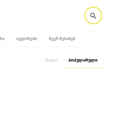
ᲖᲘ
ᲐᲕᲢᲝᲠᲔᲑᲘ
ᲩᲕᲔᲜ ᲨᲔᲡᲐᲮᲔᲑ
ახალი
პოპულარული