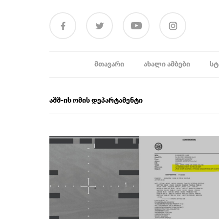
ᲛᲗᲐᲕᲐᲠᲘ
ᲐᲮᲐᲚᲘ ᲐᲛᲑᲔᲑᲘ
ᲡᲢ
აშშ-ის ომის დეპარტამენტი