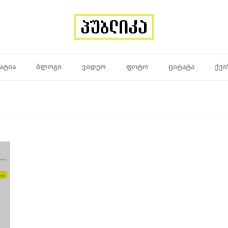
ᲐᲢᲘᲐ
ᲑᲚᲝᲒᲘ
ᲕᲘᲓᲔᲝ
ᲤᲝᲢᲝ
ᲪᲘᲢᲐᲢᲐ
ᲥᲕᲘ