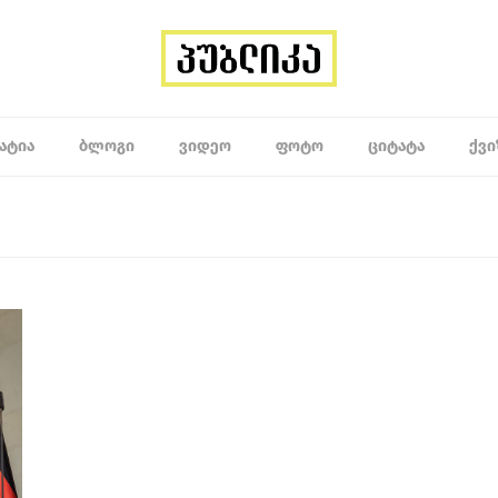
ᲐᲢᲘᲐ
ᲑᲚᲝᲒᲘ
ᲕᲘᲓᲔᲝ
ᲤᲝᲢᲝ
ᲪᲘᲢᲐᲢᲐ
ᲥᲕᲘ