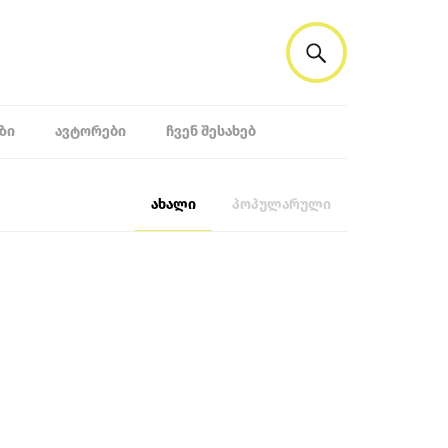
ᲖᲘ
ᲐᲕᲢᲝᲠᲔᲑᲘ
ᲩᲕᲔᲜ ᲨᲔᲡᲐᲮᲔᲑ
ახალი
პოპულარული