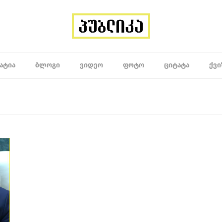
ᲐᲢᲘᲐ
ᲑᲚᲝᲒᲘ
ᲕᲘᲓᲔᲝ
ᲤᲝᲢᲝ
ᲪᲘᲢᲐᲢᲐ
ᲥᲕᲘ