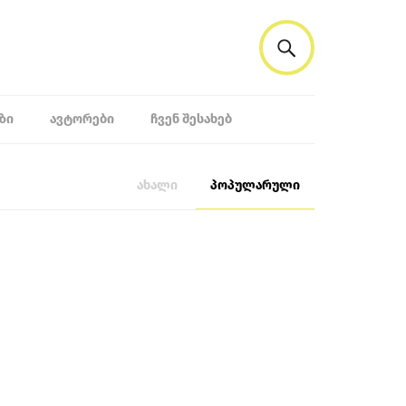
ᲖᲘ
ᲐᲕᲢᲝᲠᲔᲑᲘ
ᲩᲕᲔᲜ ᲨᲔᲡᲐᲮᲔᲑ
ახალი
პოპულარული