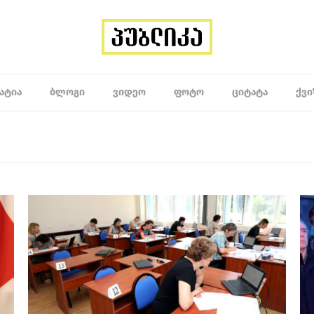
ᲐᲢᲘᲐ
ᲑᲚᲝᲒᲘ
ᲕᲘᲓᲔᲝ
ᲤᲝᲢᲝ
ᲪᲘᲢᲐᲢᲐ
ᲥᲕᲘ