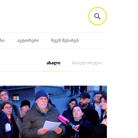
ᲖᲘ
ᲐᲕᲢᲝᲠᲔᲑᲘ
ᲩᲕᲔᲜ ᲨᲔᲡᲐᲮᲔᲑ
ახალი
პოპულარული