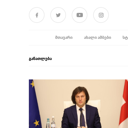
ᲛᲗᲐᲕᲐᲠᲘ
ᲐᲮᲐᲚᲘ ᲐᲛᲑᲔᲑᲘ
ᲡᲢ
განათლება