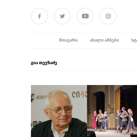
ᲛᲗᲐᲕᲐᲠᲘ
ᲐᲮᲐᲚᲘ ᲐᲛᲑᲔᲑᲘ
ᲡᲢ
გია თევზაძე