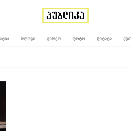
ᲐᲢᲘᲐ
ᲑᲚᲝᲒᲘ
ᲕᲘᲓᲔᲝ
ᲤᲝᲢᲝ
ᲪᲘᲢᲐᲢᲐ
ᲥᲕᲘ