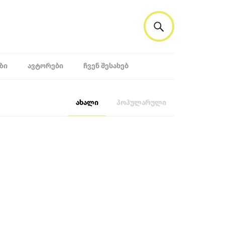
ᲖᲘ
ᲐᲕᲢᲝᲠᲔᲑᲘ
ᲩᲕᲔᲜ ᲨᲔᲡᲐᲮᲔᲑ
ახალი
პოპულარული