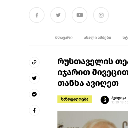
ᲛᲗᲐᲕᲐᲠᲘ
ᲐᲮᲐᲚᲘ ᲐᲛᲑᲔᲑᲘ
ᲡᲢ
რუსთაველის თე
იჯარით მივეცით
თანხა ავიღეთ
პუბლიკა
საზოგადოება
13:39, 18 