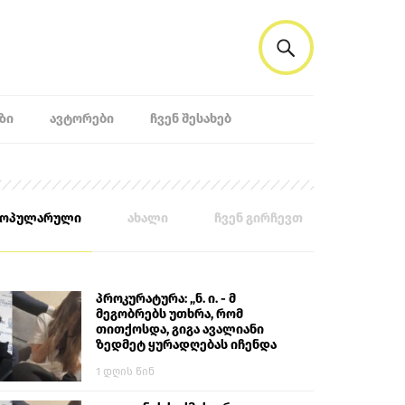
ᲖᲘ
ᲐᲕᲢᲝᲠᲔᲑᲘ
ᲩᲕᲔᲜ ᲨᲔᲡᲐᲮᲔᲑ
პოპულარული
ახალი
ჩვენ გირჩევთ
პროკურატურა: „ნ. ი. - მ
მეგობრებს უთხრა, რომ
თითქოსდა, გიგა ავალიანი
ზედმეტ ყურადღებას იჩენდა
მის მიმართ. ამით მან
1 დღის წინ
ალექსანდრე გაბაშვილი
წააქეზა, თავს დასხმოდა