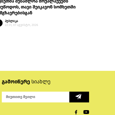
უსეთმა შესაძლოა მოქალაქეებს
თურქეთი
უწოდოს, თავი შეიკავონ სომხეთში
ანკარას 
მგზავრებისგან
აღიარები
პუბლიკა
პუბლი
22:31, 07 აგვისტო, 2026
20:35, 
გამოიწერე
სიახლე