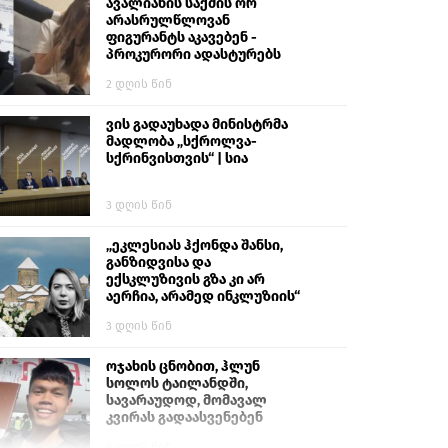
გიგა ავალიანს“
ავალიანის საქმის ორ
არასრულწლოვან
ფიგურანტს აკავებენ -
პროკურორი ადასტურებს
2 დღის წინ
ვის გადაუხადა მინისტრმა
მადლობა „სქროლვა-
სქრინვისთვის“ | სია
3 დღის წინ
„ეკლესიას ჰქონდა შანსი,
განზიდვისა და
ექსკლუზივის გზა კი არ
აერჩია, არამედ ინკლუზიის“
3 დღის წინ
ოჯახის ცნობით, ჰლუნ
სოლოს ტაილანდში,
სავარაუდოდ, მომავალ
კვირას გადაასვენებენ
6 დღის წინ