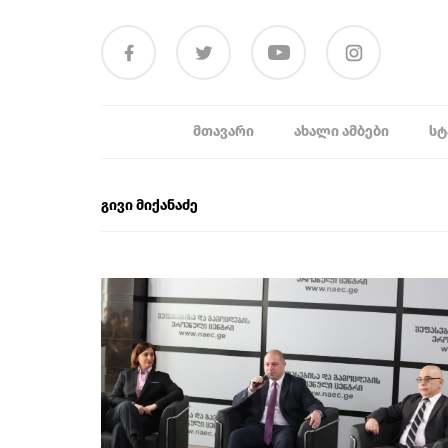
ᲛᲗᲐᲕᲐᲠᲘ
ᲐᲮᲐᲚᲘ ᲐᲛᲑᲔᲑᲘ
ᲡᲢ
გივი მიქანაძე