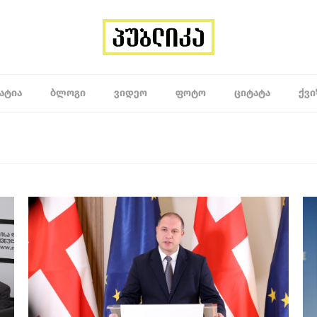
ᲐᲢᲘᲐ
ᲑᲚᲝᲒᲘ
ᲕᲘᲓᲔᲝ
ᲤᲝᲢᲝ
ᲪᲘᲢᲐᲢᲐ
ᲥᲕᲘ