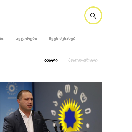
ᲖᲘ
ᲐᲕᲢᲝᲠᲔᲑᲘ
ᲩᲕᲔᲜ ᲨᲔᲡᲐᲮᲔᲑ
ახალი
პოპულარული