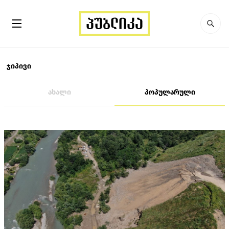
ჯიპივი
ახალი
პოპულარული