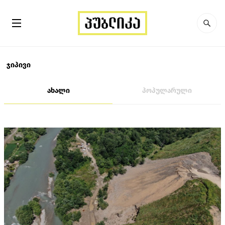
ჯიპივი
ახალი
პოპულარული