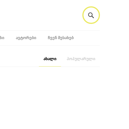
ᲖᲘ
ᲐᲕᲢᲝᲠᲔᲑᲘ
ᲩᲕᲔᲜ ᲨᲔᲡᲐᲮᲔᲑ
ახალი
პოპულარული