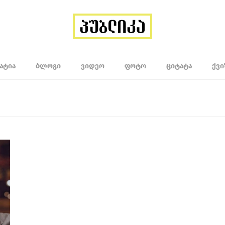
ᲐᲢᲘᲐ
ᲑᲚᲝᲒᲘ
ᲕᲘᲓᲔᲝ
ᲤᲝᲢᲝ
ᲪᲘᲢᲐᲢᲐ
ᲥᲕᲘ