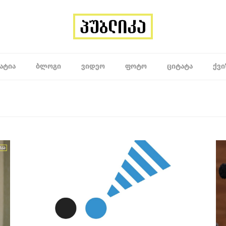
ᲐᲢᲘᲐ
ᲑᲚᲝᲒᲘ
ᲕᲘᲓᲔᲝ
ᲤᲝᲢᲝ
ᲪᲘᲢᲐᲢᲐ
ᲥᲕᲘ