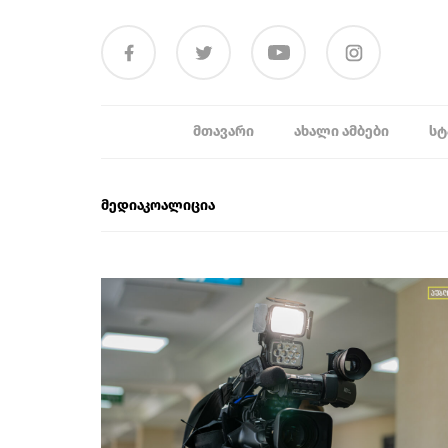
ᲛᲗᲐᲕᲐᲠᲘ
ᲐᲮᲐᲚᲘ ᲐᲛᲑᲔᲑᲘ
ᲡᲢ
მედიაკოალიცია