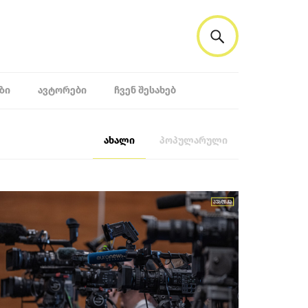
ᲖᲘ
ᲐᲕᲢᲝᲠᲔᲑᲘ
ᲩᲕᲔᲜ ᲨᲔᲡᲐᲮᲔᲑ
ახალი
პოპულარული