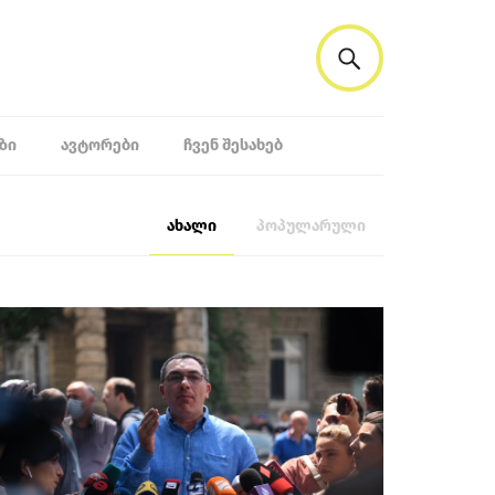
ᲖᲘ
ᲐᲕᲢᲝᲠᲔᲑᲘ
ᲩᲕᲔᲜ ᲨᲔᲡᲐᲮᲔᲑ
ახალი
პოპულარული