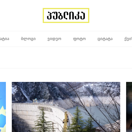
ᲐᲢᲘᲐ
ᲑᲚᲝᲒᲘ
ᲕᲘᲓᲔᲝ
ᲤᲝᲢᲝ
ᲪᲘᲢᲐᲢᲐ
ᲥᲕᲘ