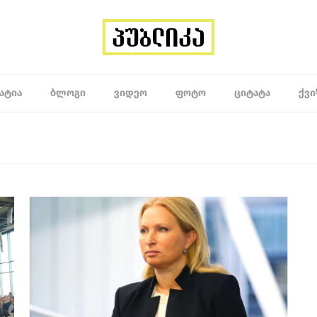
ᲐᲢᲘᲐ
ᲑᲚᲝᲒᲘ
ᲕᲘᲓᲔᲝ
ᲤᲝᲢᲝ
ᲪᲘᲢᲐᲢᲐ
ᲥᲕᲘ