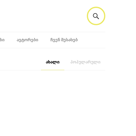
ᲖᲘ
ᲐᲕᲢᲝᲠᲔᲑᲘ
ᲩᲕᲔᲜ ᲨᲔᲡᲐᲮᲔᲑ
ახალი
პოპულარული