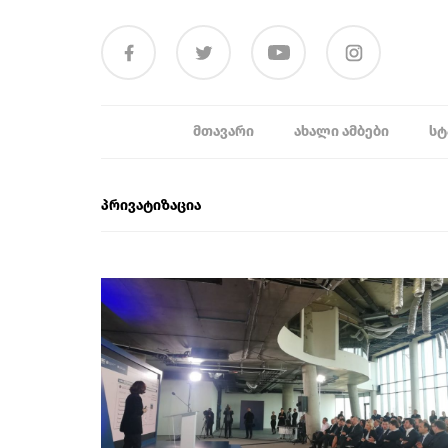
ᲛᲗᲐᲕᲐᲠᲘ
ᲐᲮᲐᲚᲘ ᲐᲛᲑᲔᲑᲘ
ᲡᲢ
პრივატიზაცია