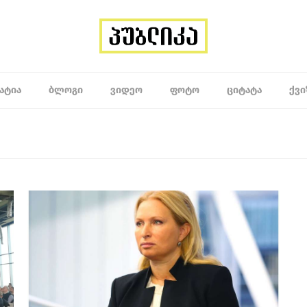
ᲐᲢᲘᲐ
ᲑᲚᲝᲒᲘ
ᲕᲘᲓᲔᲝ
ᲤᲝᲢᲝ
ᲪᲘᲢᲐᲢᲐ
ᲥᲕᲘ