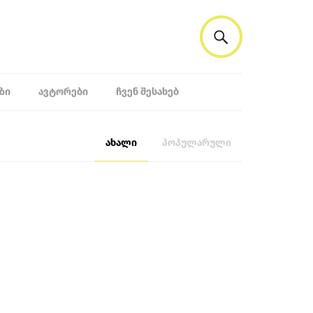
ᲖᲘ
ᲐᲕᲢᲝᲠᲔᲑᲘ
ᲩᲕᲔᲜ ᲨᲔᲡᲐᲮᲔᲑ
ახალი
პოპულარული