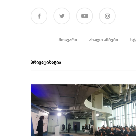
ᲛᲗᲐᲕᲐᲠᲘ
ᲐᲮᲐᲚᲘ ᲐᲛᲑᲔᲑᲘ
ᲡᲢ
პრივატიზაცია