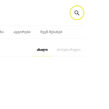
ᲖᲘ
ᲐᲕᲢᲝᲠᲔᲑᲘ
ᲩᲕᲔᲜ ᲨᲔᲡᲐᲮᲔᲑ
ახალი
პოპულარული