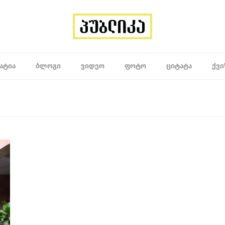
ᲐᲢᲘᲐ
ᲑᲚᲝᲒᲘ
ᲕᲘᲓᲔᲝ
ᲤᲝᲢᲝ
ᲪᲘᲢᲐᲢᲐ
ᲥᲕᲘ