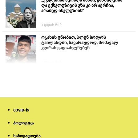
„ეკლესიას ჰქონდა შანსი, განზიდვისა
და ექსკლუზივის გზა კი არ აერჩია,
არამედ ინკლუზიის“
3 დღის წინ
ოჯახის ცნობით, ჰლუნ სოლოს
ტაილანდში, სავარაუდოდ, მომავალ
კვირას გადაასვენებენ
6 დღის წინ
პროკურატურამ გია ბარამიძის
განცხადებებზე სამშობლოს ღალატის
და საბოტაჟის მუხლებით გამოძიება
დაიწყო
23 საათის წინ
COVID-19
მიქანაძე: სტუდენტი მობილობით
კერძო უნივერსიტეტში თუ გადადის,
დაფინანსება აღარ ექნება
პოლიტიკა
საზოგადოება
6 დღის წინ