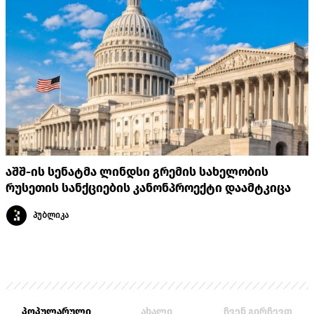
აშშ-ის სენატმა ლინდსი გრემის სახელობის
რუსეთის სანქციების კანონპროექტი დაამტკიცა
პუბლიკა
პოპულარული
ახალი
ჩვენ გირჩევთ