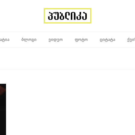
ᲐᲢᲘᲐ
ᲑᲚᲝᲒᲘ
ᲕᲘᲓᲔᲝ
ᲤᲝᲢᲝ
ᲪᲘᲢᲐᲢᲐ
ᲥᲕᲘ