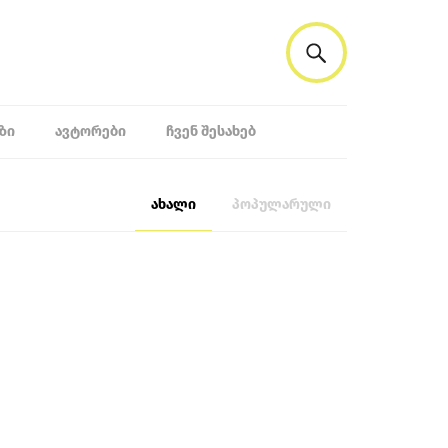
ᲖᲘ
ᲐᲕᲢᲝᲠᲔᲑᲘ
ᲩᲕᲔᲜ ᲨᲔᲡᲐᲮᲔᲑ
ახალი
პოპულარული