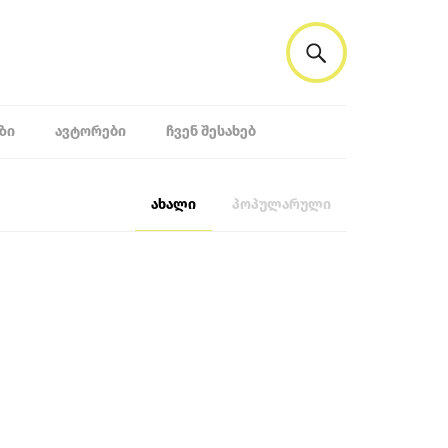
ᲖᲘ
ᲐᲕᲢᲝᲠᲔᲑᲘ
ᲩᲕᲔᲜ ᲨᲔᲡᲐᲮᲔᲑ
ახალი
პოპულარული