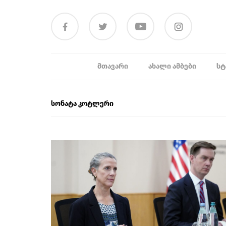
ᲛᲗᲐᲕᲐᲠᲘ
ᲐᲮᲐᲚᲘ ᲐᲛᲑᲔᲑᲘ
ᲡᲢ
სონატა კოტლერი