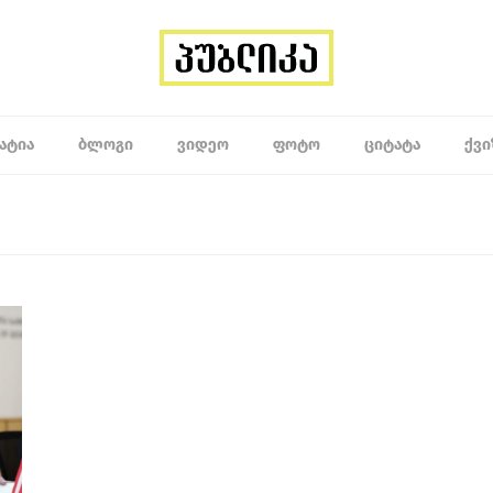
ᲐᲢᲘᲐ
ᲑᲚᲝᲒᲘ
ᲕᲘᲓᲔᲝ
ᲤᲝᲢᲝ
ᲪᲘᲢᲐᲢᲐ
ᲥᲕᲘ