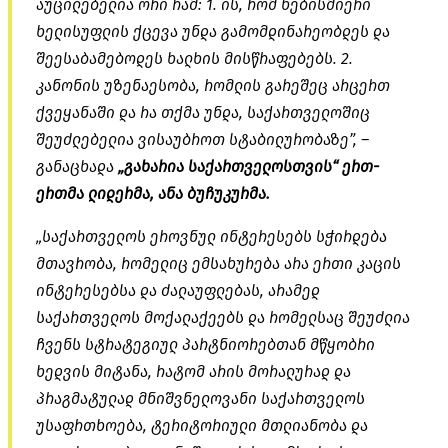
აუცილებელია ორი რამ: 1. ის, რომ ნებისმიერი
ხელისუფლის ქცევა უნდა გამომდინარეობდეს და
შეესაბამებოდეს ხალხის მისწრაფებებს. 2.
კანონის უზენაესობა, რომლის გარეშეც არცერთ
ქვეყანაში და რა თქმა უნდა, საქართველოშიც
შეუძლებელია ვისაუბროთ სტაბილურობაზე”, –
განაცხადა
„გახარია საქართველოსთვის“ ერთ-
ერთმა ლიდერმა, ანა ბუჩუკურმა.
„საქართველოს ეროვნულ ინტერესებს სჭირდება
მთავრობა, რომელიც ემსახურება არა ერთი კაცის
ინტერესებსა და ძალაუფლებას, არამედ
საქართველოს მოქალაქეებს და რომელსაც შეუძლია
ჩვენს სტრატეგიულ პარტნიორებთან მწყობრი
ხედვის მიტანა, რატომ არის მორალურად და
პრაგმატულად მნიშვნელოვანი საქართველოს
უსაფრთხოება, ტერიტორიული მთლიანობა და