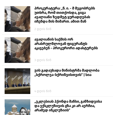
პროკურატურა: „ნ. ი. - მ მეგობრებს
უთხრა, რომ თითქოსდა, გიგა
ავალიანი ზედმეტ ყურადღებას
იჩენდა მის მიმართ. ამით მან
ალექსანდრე გაბაშვილი წააქეზა,
2 დღის წინ
თავს დასხმოდა გიგა ავალიანს“
ავალიანის საქმის ორ
არასრულწლოვან ფიგურანტს
აკავებენ - პროკურორი ადასტურებს
3 დღის წინ
ვის გადაუხადა მინისტრმა მადლობა
„სქროლვა-სქრინვისთვის“ | სია
4 დღის წინ
„ეკლესიას ჰქონდა შანსი, განზიდვისა
და ექსკლუზივის გზა კი არ აერჩია,
არამედ ინკლუზიის“