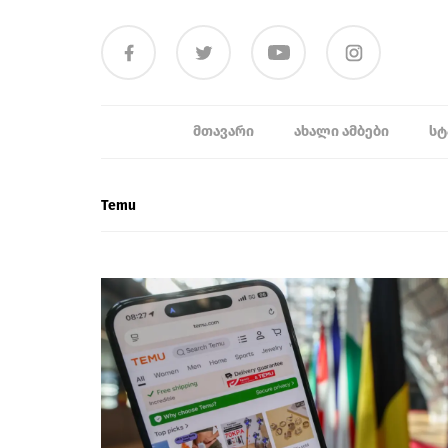
ᲛᲗᲐᲕᲐᲠᲘ
ᲐᲮᲐᲚᲘ ᲐᲛᲑᲔᲑᲘ
ᲡᲢ
Temu