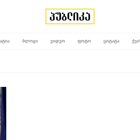
ᲐᲢᲘᲐ
ᲑᲚᲝᲒᲘ
ᲕᲘᲓᲔᲝ
ᲤᲝᲢᲝ
ᲪᲘᲢᲐᲢᲐ
ᲥᲕᲘ