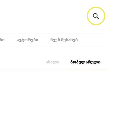
ᲖᲘ
ᲐᲕᲢᲝᲠᲔᲑᲘ
ᲩᲕᲔᲜ ᲨᲔᲡᲐᲮᲔᲑ
ახალი
პოპულარული