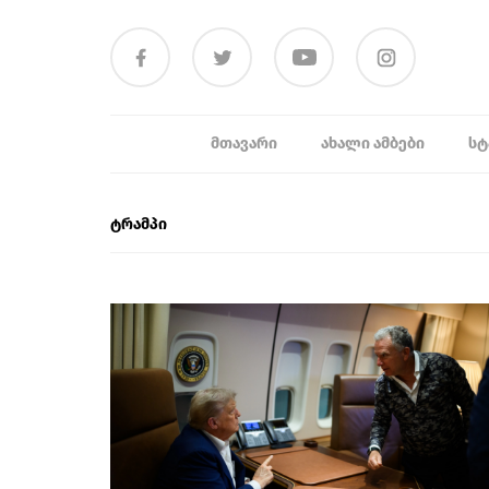
ᲛᲗᲐᲕᲐᲠᲘ
ᲐᲮᲐᲚᲘ ᲐᲛᲑᲔᲑᲘ
ᲡᲢ
ტრამპი