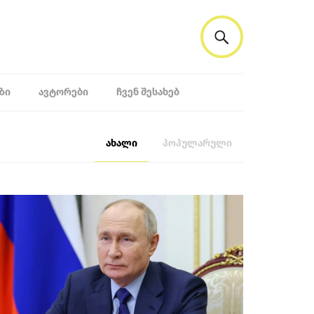
ᲖᲘ
ᲐᲕᲢᲝᲠᲔᲑᲘ
ᲩᲕᲔᲜ ᲨᲔᲡᲐᲮᲔᲑ
ახალი
პოპულარული