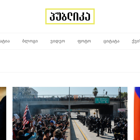
ᲐᲢᲘᲐ
ᲑᲚᲝᲒᲘ
ᲕᲘᲓᲔᲝ
ᲤᲝᲢᲝ
ᲪᲘᲢᲐᲢᲐ
ᲥᲕᲘ