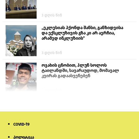
3 დღის წინ
„ეკლესიას ჰქონდა შანსი, განზიდვისა
და ექსკლუზივის გზა კი არ აერჩია,
არამედ ინკლუზიის“
3 დღის წინ
ოჯახის ცნობით, ჰლუნ სოლოს
ტაილანდში, სავარაუდოდ, მომავალ
კვირას გადაასვენებენ
6 დღის წინ
პროკურატურამ გია ბარამიძის
განცხადებებზე სამშობლოს ღალატის
და საბოტაჟის მუხლებით გამოძიება
დაიწყო
COVID-19
1 დღის წინ
პოლიტიკა