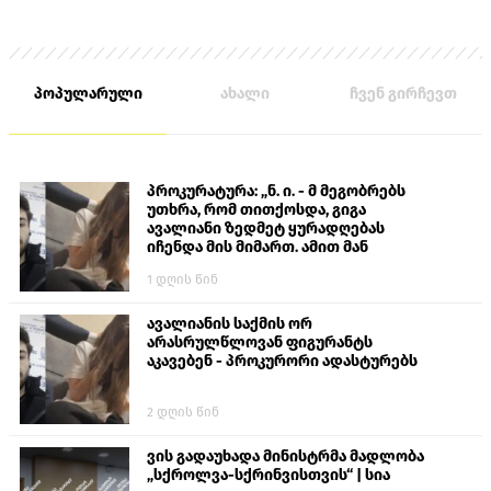
პოპულარული
ახალი
ჩვენ გირჩევთ
პროკურატურა: „ნ. ი. - მ მეგობრებს
უთხრა, რომ თითქოსდა, გიგა
ავალიანი ზედმეტ ყურადღებას
იჩენდა მის მიმართ. ამით მან
ალექსანდრე გაბაშვილი წააქეზა,
1 დღის წინ
თავს დასხმოდა გიგა ავალიანს“
ავალიანის საქმის ორ
არასრულწლოვან ფიგურანტს
აკავებენ - პროკურორი ადასტურებს
2 დღის წინ
ვის გადაუხადა მინისტრმა მადლობა
„სქროლვა-სქრინვისთვის“ | სია