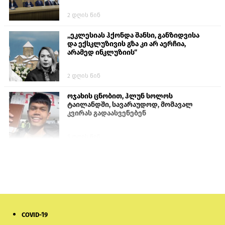
2 დღის წინ
„ეკლესიას ჰქონდა შანსი, განზიდვისა
და ექსკლუზივის გზა კი არ აერჩია,
არამედ ინკლუზიის“
2 დღის წინ
ოჯახის ცნობით, ჰლუნ სოლოს
ტაილანდში, სავარაუდოდ, მომავალ
კვირას გადაასვენებენ
5 დღის წინ
სემეკმა ელექტროენერგიის სრულ
გათიშვაზე პირველადი შეფასება
წარადგინა
6 დღის წინ
COVID-19
მიქანაძე: სტუდენტი მობილობით