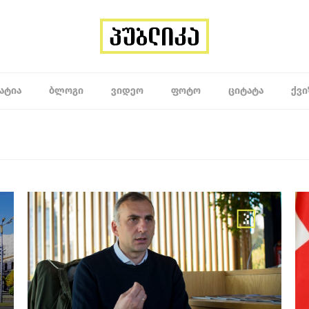
ᲐᲢᲘᲐ
ᲑᲚᲝᲒᲘ
ᲕᲘᲓᲔᲝ
ᲤᲝᲢᲝ
ᲪᲘᲢᲐᲢᲐ
ᲥᲕᲘ