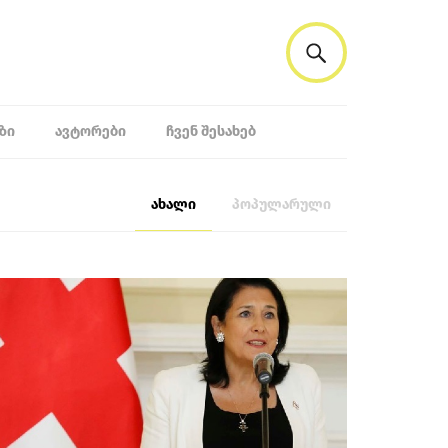
ᲖᲘ
ᲐᲕᲢᲝᲠᲔᲑᲘ
ᲩᲕᲔᲜ ᲨᲔᲡᲐᲮᲔᲑ
ახალი
პოპულარული