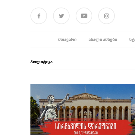
ᲛᲗᲐᲕᲐᲠᲘ
ᲐᲮᲐᲚᲘ ᲐᲛᲑᲔᲑᲘ
ᲡᲢ
პოლიტიკა