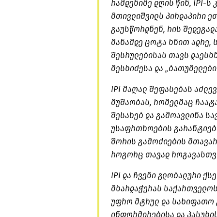
რამდენიმე დღის წინ,
IPI-ს
კ
მთივლიშვილს
პირდაპირი ეთ
გაუსწორდნენ, რის შედეგად
მანამდე ცოტა ხნით ადრე,
შესრულებისას თავს დაესხნ
მესხიძესა
და „ბათუმელები
IPI მაღალ შეფასებას აძლე
მუშაობას, რომელმაც ჩაატ
შესახებ და გამოავლინა ს
უსაფრთხოების გარანტიებ
შორის გამოძიების მთავა
როგორც თავად
როგავასთვ
IPI და ჩვენი გლობალური ქს
მხარდაჭერას საქართველოს
უფრო მტრულ და სახიფათო 
ინფორმირებისა და პასუხი