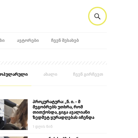
ᲖᲘ
ᲐᲕᲢᲝᲠᲔᲑᲘ
ᲩᲕᲔᲜ ᲨᲔᲡᲐᲮᲔᲑ
პოპულარული
ახალი
ჩვენ გირჩევთ
პროკურატურა: „ნ. ი. - მ
მეგობრებს უთხრა, რომ
თითქოსდა, გიგა ავალიანი
ზედმეტ ყურადღებას იჩენდა
მის მიმართ. ამით მან
1 დღის წინ
ალექსანდრე გაბაშვილი
წააქეზა, თავს დასხმოდა