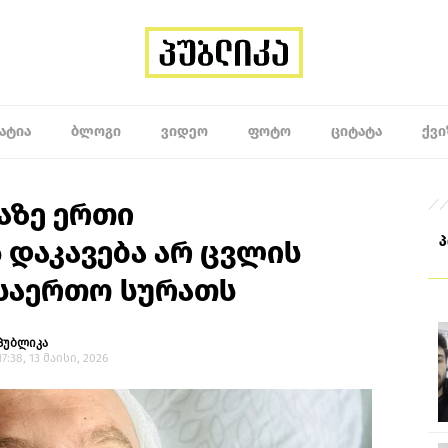
ᲐᲢᲘᲐ
ᲑᲚᲝᲒᲘ
ᲕᲘᲓᲔᲝ
ᲤᲝᲢᲝ
ᲪᲘᲢᲐᲢᲐ
ᲥᲕᲘ
ვაზე ერთი
 დაკავება არ ცვლის
საერთო სურათს
პუბლიკა
17:38, 13 მაისი, 2026