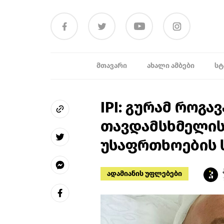
ᲛᲗᲐᲕᲐᲠᲘ
ᲐᲮᲐᲚᲘ ᲐᲛᲑᲔᲑᲘ
ᲡᲢ
IPI: გურამ როგა
თავდამსხმელის
უსაფრთხოების 
ადამიანის უფლებები