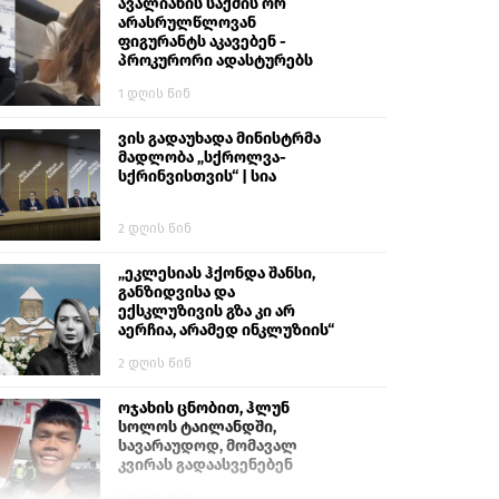
გიგა ავალიანს“
ავალიანის საქმის ორ
არასრულწლოვან
ფიგურანტს აკავებენ -
პროკურორი ადასტურებს
1 დღის წინ
ვის გადაუხადა მინისტრმა
მადლობა „სქროლვა-
სქრინვისთვის“ | სია
2 დღის წინ
„ეკლესიას ჰქონდა შანსი,
განზიდვისა და
ექსკლუზივის გზა კი არ
აერჩია, არამედ ინკლუზიის“
2 დღის წინ
ოჯახის ცნობით, ჰლუნ
სოლოს ტაილანდში,
სავარაუდოდ, მომავალ
კვირას გადაასვენებენ
5 დღის წინ