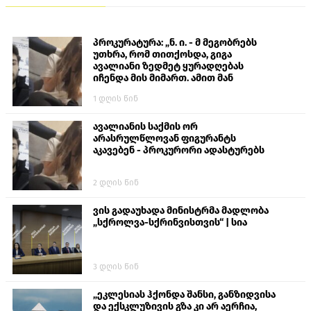
პროკურატურა: „ნ. ი. - მ მეგობრებს
უთხრა, რომ თითქოსდა, გიგა
ავალიანი ზედმეტ ყურადღებას
იჩენდა მის მიმართ. ამით მან
ალექსანდრე გაბაშვილი წააქეზა,
1 დღის წინ
თავს დასხმოდა გიგა ავალიანს“
ავალიანის საქმის ორ
არასრულწლოვან ფიგურანტს
აკავებენ - პროკურორი ადასტურებს
2 დღის წინ
ვის გადაუხადა მინისტრმა მადლობა
„სქროლვა-სქრინვისთვის“ | სია
3 დღის წინ
„ეკლესიას ჰქონდა შანსი, განზიდვისა
და ექსკლუზივის გზა კი არ აერჩია,