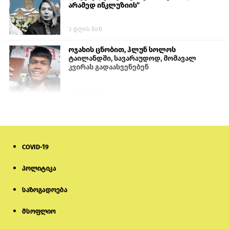
არამედ ინკლუზიის“
3 დღის წინ
ოჯახის ცნობით, ჰლუნ სოლოს
ტაილანდში, სავარაუდოდ, მომავალ
კვირას გადაასვენებენ
6 დღის წინ
პროკურატურამ გია ბარამიძის
განცხადებებზე სამშობლოს ღალატის
და საბოტაჟის მუხლებით გამოძიება
დაიწყო
COVID-19
12 საათის წინ
პოლიტიკა
მიქანაძე: სტუდენტი მობილობით
კერძო უნივერსიტეტში თუ გადადის,
საზოგადოება
დაფინანსება აღარ ექნება
მსოფლიო
6 დღის წინ