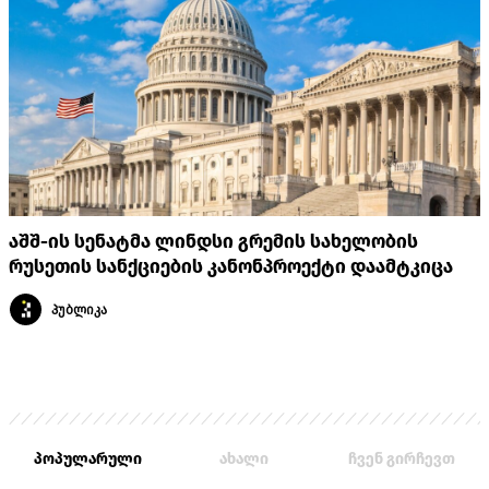
აშშ-ის სენატმა ლინდსი გრემის სახელობის
რუსეთის სანქციების კანონპროექტი დაამტკიცა
პუბლიკა
პოპულარული
ახალი
ჩვენ გირჩევთ