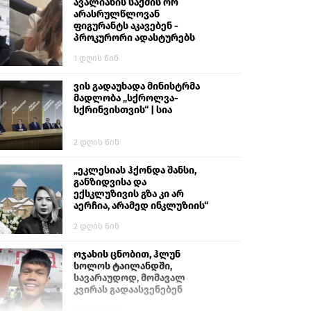
გიგა ავალიანს“
ავალიანის საქმის ორ
არასრულწლოვან
ფიგურანტს აკავებენ -
პროკურორი ადასტურებს
1 დღის წინ
ვის გადაუხადა მინისტრმა
მადლობა „სქროლვა-
სქრინვისთვის“ | სია
2 დღის წინ
„ეკლესიას ჰქონდა შანსი,
განზიდვისა და
ექსკლუზივის გზა კი არ
აერჩია, არამედ ინკლუზიის“
2 დღის წინ
ოჯახის ცნობით, ჰლუნ
სოლოს ტაილანდში,
სავარაუდოდ, მომავალ
კვირას გადაასვენებენ
5 დღის წინ