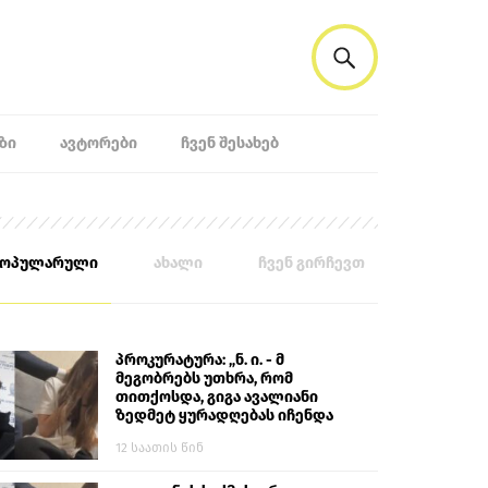
ᲖᲘ
ᲐᲕᲢᲝᲠᲔᲑᲘ
ᲩᲕᲔᲜ ᲨᲔᲡᲐᲮᲔᲑ
პოპულარული
ახალი
ჩვენ გირჩევთ
პროკურატურა: „ნ. ი. - მ
მეგობრებს უთხრა, რომ
თითქოსდა, გიგა ავალიანი
ზედმეტ ყურადღებას იჩენდა
მის მიმართ. ამით მან
12 საათის წინ
ალექსანდრე გაბაშვილი
წააქეზა, თავს დასხმოდა