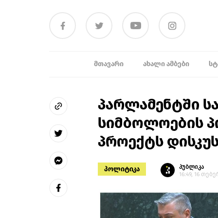
ᲛᲗᲐᲕᲐᲠᲘ
ᲐᲮᲐᲚᲘ ᲐᲛᲑᲔᲑᲘ
ᲡᲢ
პარლამენტში სა
სიმბოლოების პ
პროექტს დისკუს
პუბლიკა
პოლიტიკა
16:49, 16 თებ