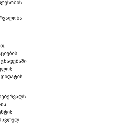
ვლესობის
ირვალობა
თ.
აციების
ნცხადებაში
ველოს
ნდიდატის
თებერვალს
ბის
ენტის
შემსვლელ