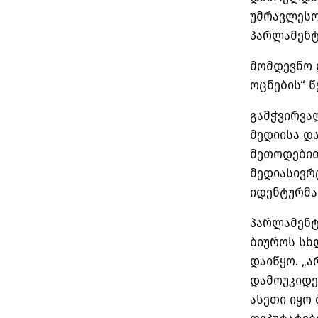
უმრავლესობ
პარლამენტ
მომდევნო 
ოცნების“ წ
გამჭვირვა
მედიისა დ
მეთოდებით
მედიასივრ
იდენტურმა
პარლამენტ
ბიუროს სხ
დაიწყო. „ა
დამოუკიდებ
ასეთი იყო