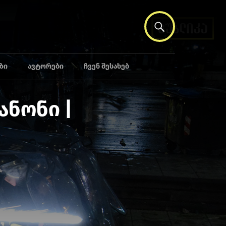
ᲖᲘ
ᲐᲕᲢᲝᲠᲔᲑᲘ
ᲩᲕᲔᲜ ᲨᲔᲡᲐᲮᲔᲑ
ანონი |