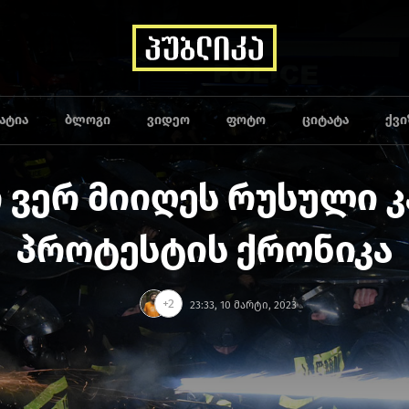
ᲐᲢᲘᲐ
ᲑᲚᲝᲒᲘ
ᲕᲘᲓᲔᲝ
ᲤᲝᲢᲝ
ᲪᲘᲢᲐᲢᲐ
ᲥᲕᲘ
ვერ მიიღეს რუსული კ
პროტესტის ქრონიკა
+2
23:33, 10 მარტი, 2023