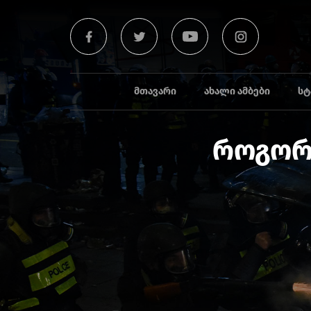
ᲛᲗᲐᲕᲐᲠᲘ
ᲐᲮᲐᲚᲘ ᲐᲛᲑᲔᲑᲘ
ᲡᲢ
როგორ 