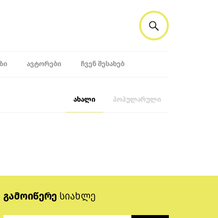
ᲖᲘ
ᲐᲕᲢᲝᲠᲔᲑᲘ
ᲩᲕᲔᲜ ᲨᲔᲡᲐᲮᲔᲑ
ახალი
პოპულარული
გამოიწერე
სიახლე