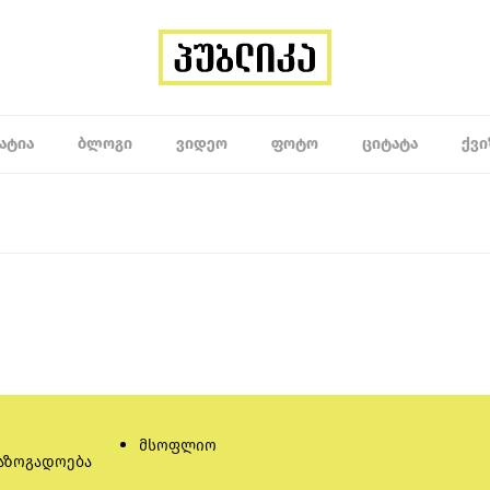
ᲐᲢᲘᲐ
ᲑᲚᲝᲒᲘ
ᲕᲘᲓᲔᲝ
ᲤᲝᲢᲝ
ᲪᲘᲢᲐᲢᲐ
ᲥᲕᲘ
მსოფლიო
აზოგადოება