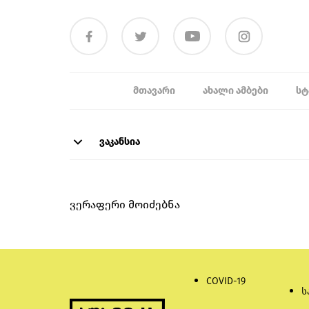
ᲛᲗᲐᲕᲐᲠᲘ
ᲐᲮᲐᲚᲘ ᲐᲛᲑᲔᲑᲘ
ᲡᲢ
ვაკანსია
ვერაფერი მოიძებნა
COVID-19
ს