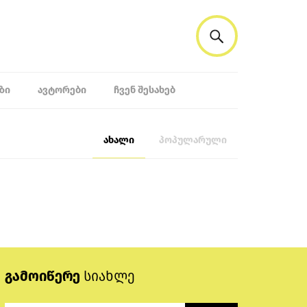
ᲖᲘ
ᲐᲕᲢᲝᲠᲔᲑᲘ
ᲩᲕᲔᲜ ᲨᲔᲡᲐᲮᲔᲑ
ახალი
პოპულარული
გამოიწერე
სიახლე