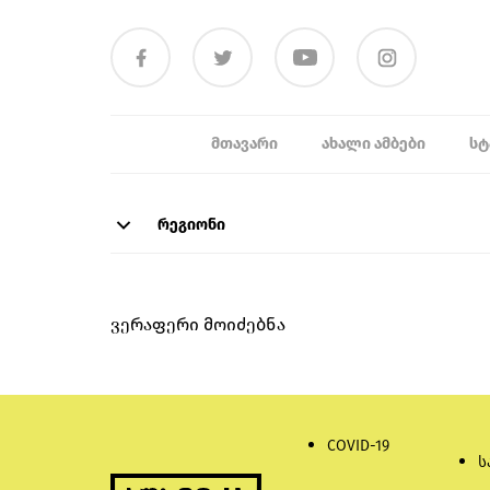
ᲛᲗᲐᲕᲐᲠᲘ
ᲐᲮᲐᲚᲘ ᲐᲛᲑᲔᲑᲘ
ᲡᲢ
რეგიონი
ვერაფერი მოიძებნა
COVID-19
ს