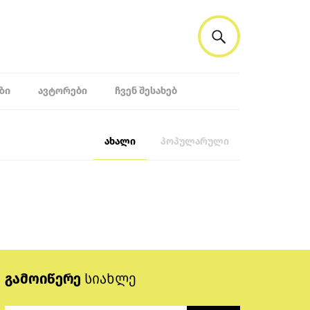
ᲖᲘ
ᲐᲕᲢᲝᲠᲔᲑᲘ
ᲩᲕᲔᲜ ᲨᲔᲡᲐᲮᲔᲑ
ახალი
პოპულარული
გამოიწერე
სიახლე