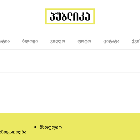
ᲐᲢᲘᲐ
ᲑᲚᲝᲒᲘ
ᲕᲘᲓᲔᲝ
ᲤᲝᲢᲝ
ᲪᲘᲢᲐᲢᲐ
ᲥᲕᲘ
მსოფლიო
აზოგადოება