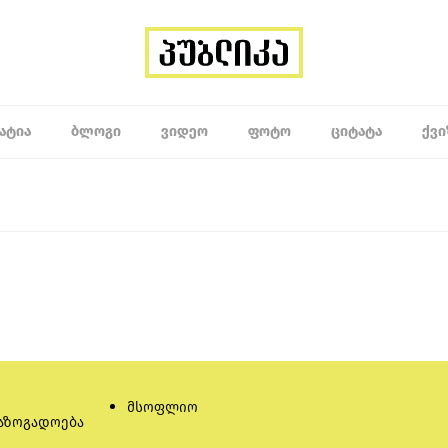
ᲐᲢᲘᲐ
ᲑᲚᲝᲒᲘ
ᲕᲘᲓᲔᲝ
ᲤᲝᲢᲝ
ᲪᲘᲢᲐᲢᲐ
ᲥᲕᲘ
მსოფლიო
აზოგადოება