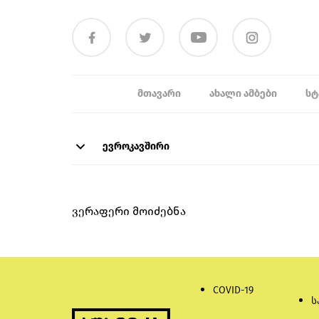
ᲛᲗᲐᲕᲐᲠᲘ
ᲐᲮᲐᲚᲘ ᲐᲛᲑᲔᲑᲘ
ᲡᲢ
ევროკავშირი
ვერაფერი მოიძებნა
COVID-19
ს