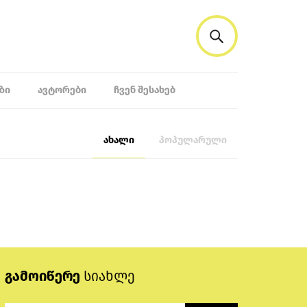
ᲖᲘ
ᲐᲕᲢᲝᲠᲔᲑᲘ
ᲩᲕᲔᲜ ᲨᲔᲡᲐᲮᲔᲑ
ახალი
პოპულარული
გამოიწერე
სიახლე