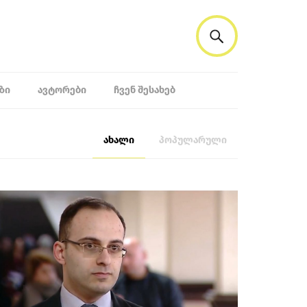
ᲖᲘ
ᲐᲕᲢᲝᲠᲔᲑᲘ
ᲩᲕᲔᲜ ᲨᲔᲡᲐᲮᲔᲑ
ახალი
პოპულარული