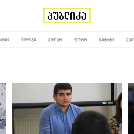
ᲐᲢᲘᲐ
ᲑᲚᲝᲒᲘ
ᲕᲘᲓᲔᲝ
ᲤᲝᲢᲝ
ᲪᲘᲢᲐᲢᲐ
ᲥᲕᲘ