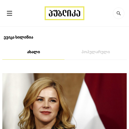
ევიკა სილინია
ახალი
პოპულარული