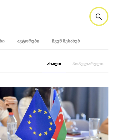
ᲖᲘ
ᲐᲕᲢᲝᲠᲔᲑᲘ
ᲩᲕᲔᲜ ᲨᲔᲡᲐᲮᲔᲑ
ახალი
პოპულარული