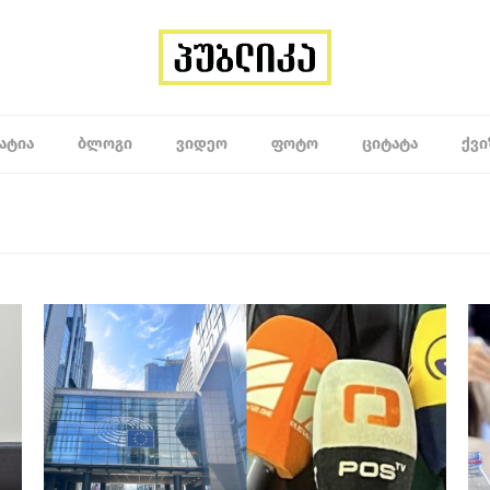
ᲐᲢᲘᲐ
ᲑᲚᲝᲒᲘ
ᲕᲘᲓᲔᲝ
ᲤᲝᲢᲝ
ᲪᲘᲢᲐᲢᲐ
ᲥᲕᲘ