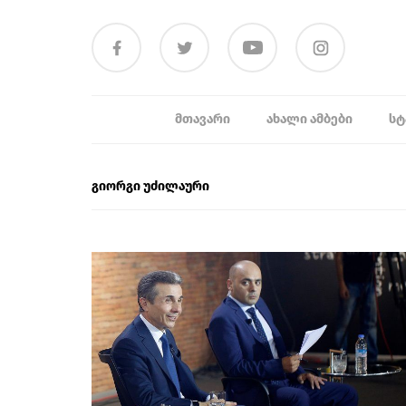
ᲛᲗᲐᲕᲐᲠᲘ
ᲐᲮᲐᲚᲘ ᲐᲛᲑᲔᲑᲘ
ᲡᲢ
გიორგი უძილაური