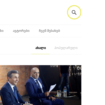
ᲖᲘ
ᲐᲕᲢᲝᲠᲔᲑᲘ
ᲩᲕᲔᲜ ᲨᲔᲡᲐᲮᲔᲑ
ახალი
პოპულარული