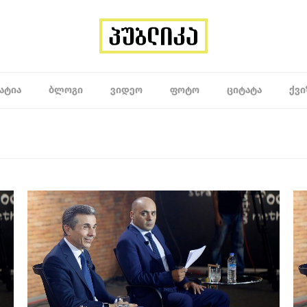
ᲐᲢᲘᲐ
ᲑᲚᲝᲒᲘ
ᲕᲘᲓᲔᲝ
ᲤᲝᲢᲝ
ᲪᲘᲢᲐᲢᲐ
ᲥᲕᲘ