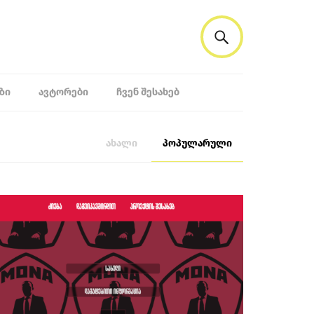
ᲖᲘ
ᲐᲕᲢᲝᲠᲔᲑᲘ
ᲩᲕᲔᲜ ᲨᲔᲡᲐᲮᲔᲑ
ახალი
პოპულარული