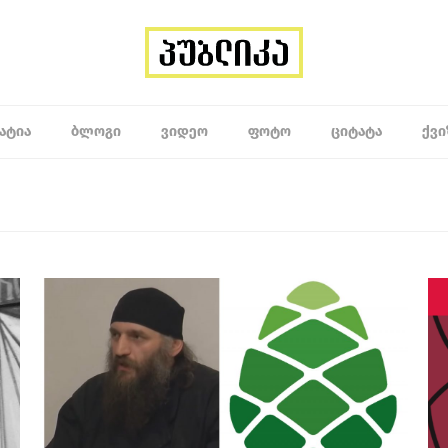
ᲐᲢᲘᲐ
ᲑᲚᲝᲒᲘ
ᲕᲘᲓᲔᲝ
ᲤᲝᲢᲝ
ᲪᲘᲢᲐᲢᲐ
ᲥᲕᲘ