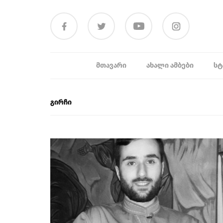
ᲛᲗᲐᲕᲐᲠᲘ
ᲐᲮᲐᲚᲘ ᲐᲛᲑᲔᲑᲘ
ᲡᲢ
გირჩი