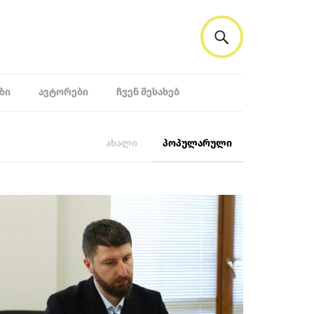
ᲖᲘ
ᲐᲕᲢᲝᲠᲔᲑᲘ
ᲩᲕᲔᲜ ᲨᲔᲡᲐᲮᲔᲑ
ახალი
პოპულარული