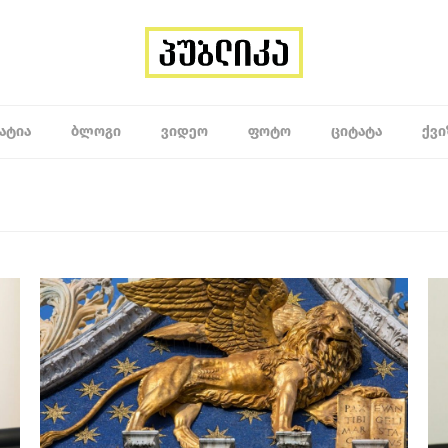
ᲐᲢᲘᲐ
ᲑᲚᲝᲒᲘ
ᲕᲘᲓᲔᲝ
ᲤᲝᲢᲝ
ᲪᲘᲢᲐᲢᲐ
ᲥᲕᲘ