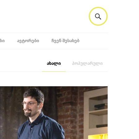
ᲖᲘ
ᲐᲕᲢᲝᲠᲔᲑᲘ
ᲩᲕᲔᲜ ᲨᲔᲡᲐᲮᲔᲑ
ახალი
პოპულარული