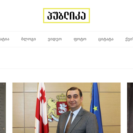
ᲐᲢᲘᲐ
ᲑᲚᲝᲒᲘ
ᲕᲘᲓᲔᲝ
ᲤᲝᲢᲝ
ᲪᲘᲢᲐᲢᲐ
ᲥᲕᲘ