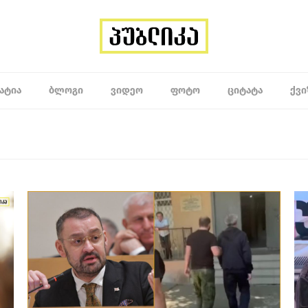
ᲐᲢᲘᲐ
ᲑᲚᲝᲒᲘ
ᲕᲘᲓᲔᲝ
ᲤᲝᲢᲝ
ᲪᲘᲢᲐᲢᲐ
ᲥᲕᲘ