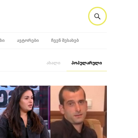
ᲖᲘ
ᲐᲕᲢᲝᲠᲔᲑᲘ
ᲩᲕᲔᲜ ᲨᲔᲡᲐᲮᲔᲑ
ახალი
პოპულარული