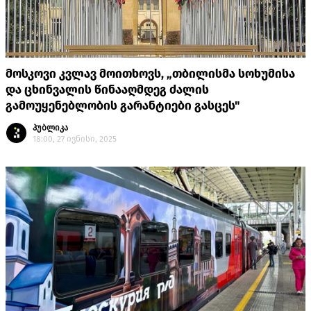
მოსკოვი კვლავ მოითხოვს, „თბილისმა სოხუმისა
და ცხინვალის წინააღმდეგ ძალის
გამოუყენებლობის გარანტიები გასცეს"
პუბლიკა
18:00, 27 ივნისი, 2025