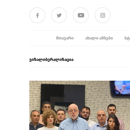
ᲛᲗᲐᲕᲐᲠᲘ
ᲐᲮᲐᲚᲘ ᲐᲛᲑᲔᲑᲘ
ᲡᲢ
ვიზალიბერალიზაცია