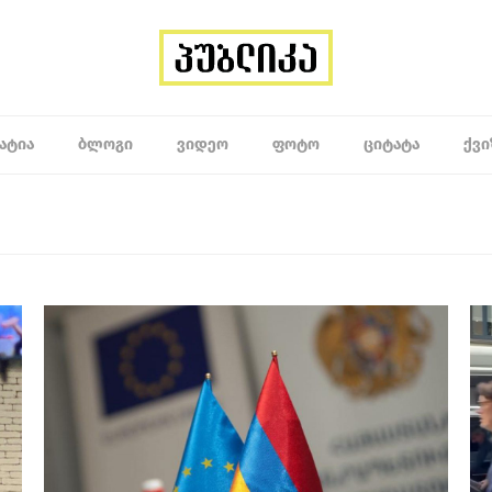
ᲐᲢᲘᲐ
ᲑᲚᲝᲒᲘ
ᲕᲘᲓᲔᲝ
ᲤᲝᲢᲝ
ᲪᲘᲢᲐᲢᲐ
ᲥᲕᲘ