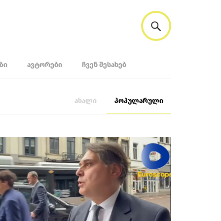
ᲖᲘ
ᲐᲕᲢᲝᲠᲔᲑᲘ
ᲩᲕᲔᲜ ᲨᲔᲡᲐᲮᲔᲑ
ახალი
პოპულარული