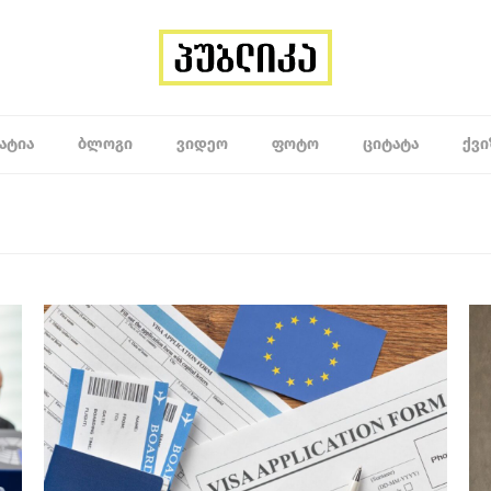
ᲐᲢᲘᲐ
ᲑᲚᲝᲒᲘ
ᲕᲘᲓᲔᲝ
ᲤᲝᲢᲝ
ᲪᲘᲢᲐᲢᲐ
ᲥᲕᲘ