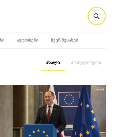
ᲖᲘ
ᲐᲕᲢᲝᲠᲔᲑᲘ
ᲩᲕᲔᲜ ᲨᲔᲡᲐᲮᲔᲑ
ახალი
პოპულარული