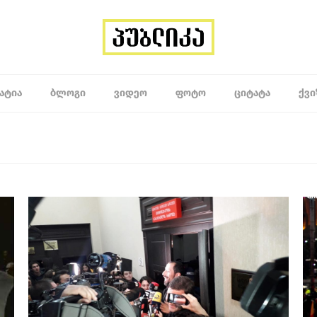
ᲐᲢᲘᲐ
ᲑᲚᲝᲒᲘ
ᲕᲘᲓᲔᲝ
ᲤᲝᲢᲝ
ᲪᲘᲢᲐᲢᲐ
ᲥᲕᲘ