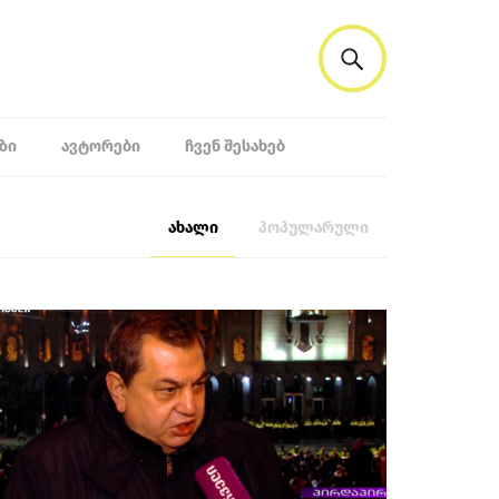
ᲖᲘ
ᲐᲕᲢᲝᲠᲔᲑᲘ
ᲩᲕᲔᲜ ᲨᲔᲡᲐᲮᲔᲑ
ახალი
პოპულარული