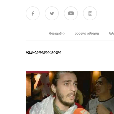
ᲛᲗᲐᲕᲐᲠᲘ
ᲐᲮᲐᲚᲘ ᲐᲛᲑᲔᲑᲘ
ᲡᲢ
ზუკა ბერძენიშვილი