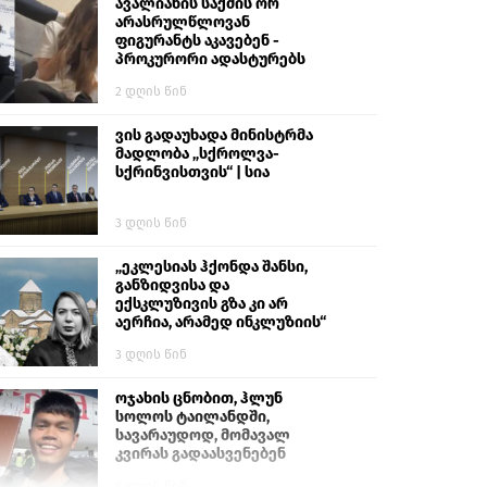
გიგა ავალიანს“
ავალიანის საქმის ორ
არასრულწლოვან
ფიგურანტს აკავებენ -
პროკურორი ადასტურებს
2 დღის წინ
ვის გადაუხადა მინისტრმა
მადლობა „სქროლვა-
სქრინვისთვის“ | სია
3 დღის წინ
„ეკლესიას ჰქონდა შანსი,
განზიდვისა და
ექსკლუზივის გზა კი არ
აერჩია, არამედ ინკლუზიის“
3 დღის წინ
ოჯახის ცნობით, ჰლუნ
სოლოს ტაილანდში,
სავარაუდოდ, მომავალ
კვირას გადაასვენებენ
6 დღის წინ