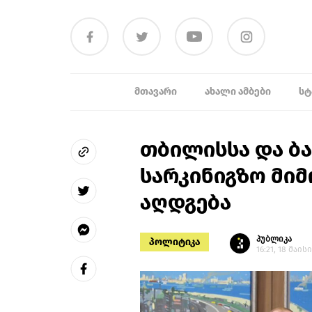
ᲛᲗᲐᲕᲐᲠᲘ
ᲐᲮᲐᲚᲘ ᲐᲛᲑᲔᲑᲘ
ᲡᲢ
თბილისსა და ბა
სარკინიგზო მიმ
აღდგება
პუბლიკა
პოლიტიკა
16:21, 18 მაისი