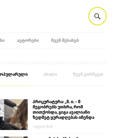
ᲖᲘ
ᲐᲕᲢᲝᲠᲔᲑᲘ
ᲩᲕᲔᲜ ᲨᲔᲡᲐᲮᲔᲑ
პოპულარული
ახალი
ჩვენ გირჩევთ
პროკურატურა: „ნ. ი. - მ
მეგობრებს უთხრა, რომ
თითქოსდა, გიგა ავალიანი
ზედმეტ ყურადღებას იჩენდა
მის მიმართ. ამით მან
1 დღის წინ
ალექსანდრე გაბაშვილი
წააქეზა, თავს დასხმოდა