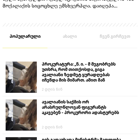
მოქალაქის სიცოცხლე ემსხვერპლა. დაიღუპა
თავდაცვის სამინისტროს 170 მოსამსახურე, შინაგან
საქმეთა სამინისტროს 14 თანამშრომელი და 224
მშვიდობიანი მცხოვრები.
პოპულარული
ახალი
ჩვენ გირჩევთ
პროკურატურა: „ნ. ი. - მ მეგობრებს
უთხრა, რომ თითქოსდა, გიგა
ავალიანი ზედმეტ ყურადღებას
იჩენდა მის მიმართ. ამით მან
ალექსანდრე გაბაშვილი წააქეზა,
2 დღის წინ
თავს დასხმოდა გიგა ავალიანს“
ავალიანის საქმის ორ
არასრულწლოვან ფიგურანტს
აკავებენ - პროკურორი ადასტურებს
2 დღის წინ
ვის გადაუხადა მინისტრმა მადლობა